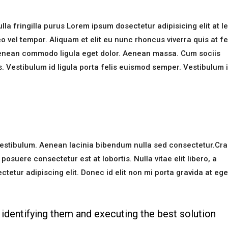
la fringilla purus Lorem ipsum dosectetur adipisicing elit at l
el tempor. Aliquam et elit eu nunc rhoncus viverra quis at fe
Aenean commodo ligula eget dolor. Aenean massa. Cum sociis
. Vestibulum id ligula porta felis euismod semper. Vestibulum 
estibulum. Aenean lacinia bibendum nulla sed consectetur.Cra
suere consectetur est at lobortis. Nulla vitae elit libero, a
etur adipiscing elit. Donec id elit non mi porta gravida at ege
identifying them and executing the best solution