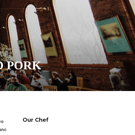
D PORK
Our Chef
eo
unc