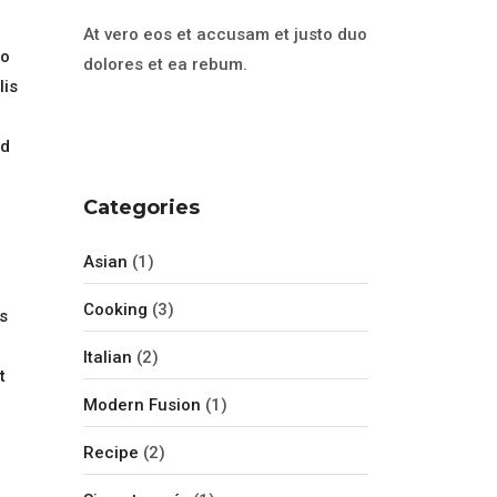
At vero eos et accusam et justo duo
eo
dolores et ea rebum.
lis
id
Categories
Asian
(1)
Cooking
(3)
s
Italian
(2)
t
Modern Fusion
(1)
Recipe
(2)