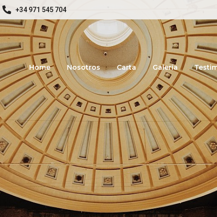
+34 971 545 704
Home
Nosotros
Carta
Galería
Testi