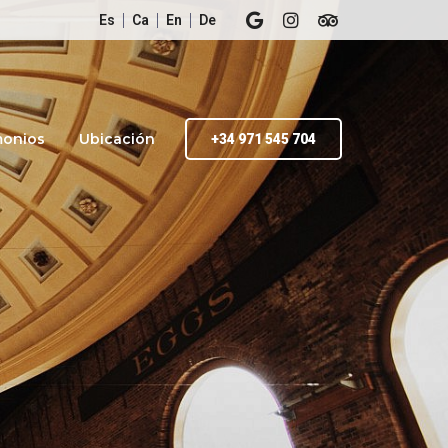
Es
Ca
En
De
monios
Ubicación
+34 971 545 704