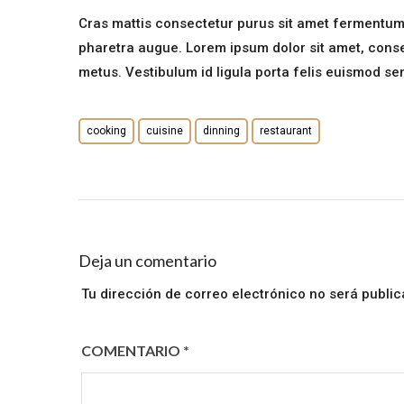
Cras mattis consectetur purus sit amet fermentum. S
pharetra augue. Lorem ipsum dolor sit amet, consect
metus. Vestibulum id ligula porta felis euismod se
cooking
cuisine
dinning
restaurant
Deja un comentario
Tu dirección de correo electrónico no será public
COMENTARIO
*