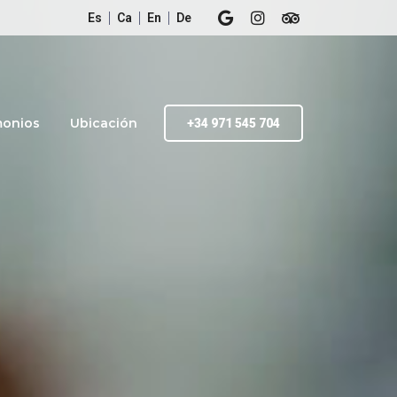
Es
Ca
En
De
monios
Ubicación
+34 971 545 704