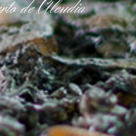
rto
de
Alcudia