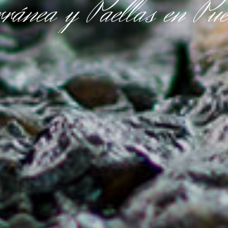
rránea
y
Paellas
en
Pue