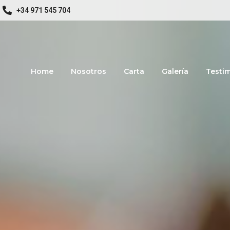
+34 971 545 704
Home
Nosotros
Carta
Galería
Testi