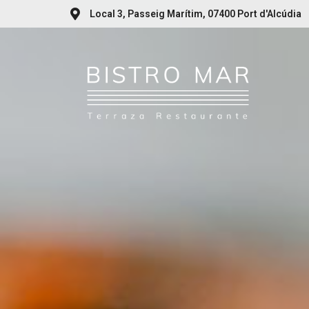
Local 3, Passeig Marítim, 07400 Port d'Alcúdia