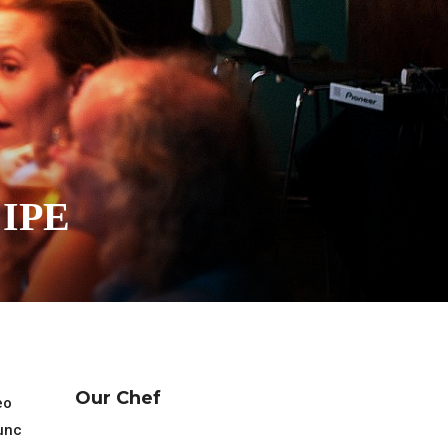
IPE
Our Chef
eo
unc