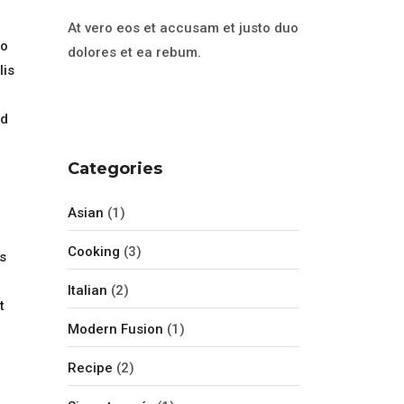
At vero eos et accusam et justo duo
eo
dolores et ea rebum.
lis
id
Categories
Asian
(1)
Cooking
(3)
s
Italian
(2)
t
Modern Fusion
(1)
Recipe
(2)