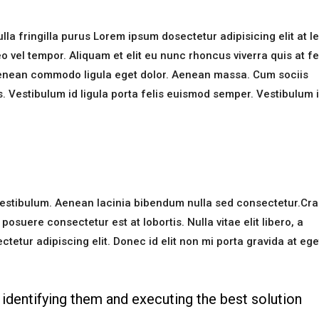
la fringilla purus Lorem ipsum dosectetur adipisicing elit at l
el tempor. Aliquam et elit eu nunc rhoncus viverra quis at fe
Aenean commodo ligula eget dolor. Aenean massa. Cum sociis
. Vestibulum id ligula porta felis euismod semper. Vestibulum 
estibulum. Aenean lacinia bibendum nulla sed consectetur.Cra
suere consectetur est at lobortis. Nulla vitae elit libero, a
etur adipiscing elit. Donec id elit non mi porta gravida at ege
identifying them and executing the best solution