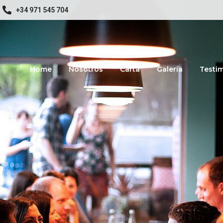
+34 971 545 704
Home
Nosotros
Carta
Galería
Testi