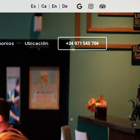
Es
Ca
En
De
monios
Ubicación
+34 971 545 704