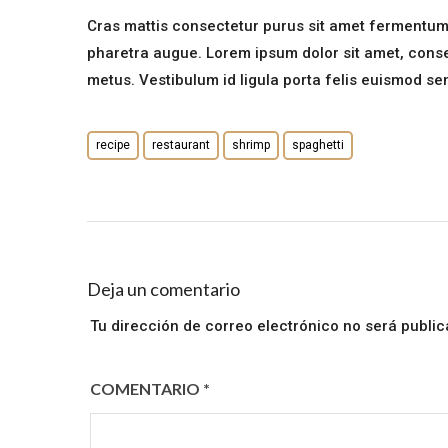
Cras mattis consectetur purus sit amet fermentum. S
pharetra augue. Lorem ipsum dolor sit amet, consect
metus. Vestibulum id ligula porta felis euismod se
recipe
restaurant
shrimp
spaghetti
Deja un comentario
Tu dirección de correo electrónico no será public
COMENTARIO
*