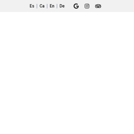
Es
Ca
En
De
monios
Ubicación
+34 971 545 704