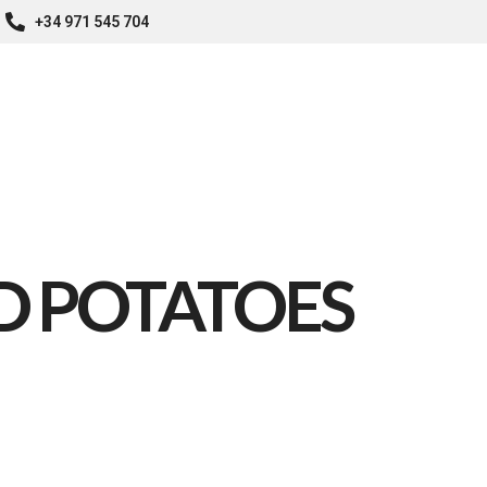
+34 971 545 704
Home
Nosotros
Carta
Galería
Testi
D POTATOES