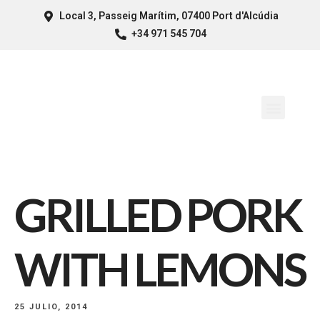
Local 3, Passeig Marítim, 07400 Port d'Alcúdia
+34 971 545 704
GRILLED PORK
WITH LEMONS
25 JULIO, 2014