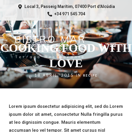
Local 3, Passeig Marítim, 07400 Port d'Alcúdia
+34 971 545 704
COOKING FOOD WITH
LOVE
18 ABRIL, 2015 IN
RECIPE
Lorem ipsum dosectetur adipisicing elit, sed do.Lorem
ipsum dolor sit amet, consectetur Nulla fringilla purus
at leo dignissim congue. Mauris elementum
accumsan leo vel tempor. Sit amet cursus nisl