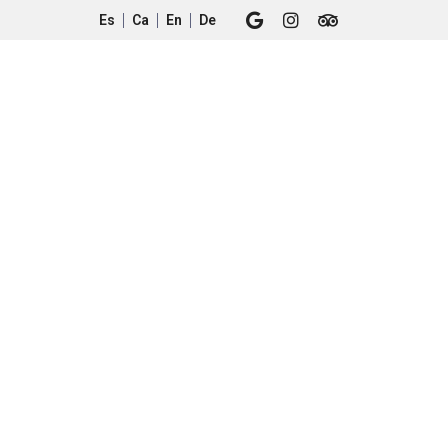
Es
Ca
En
De
monios
Ubicación
+34 971 545 704