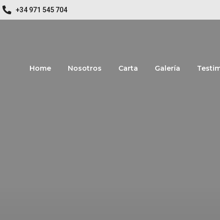
+34 971 545 704
Home
Nosotros
Carta
Galería
Testi