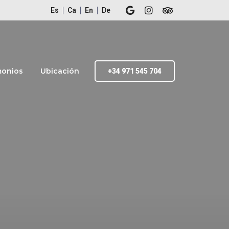
Es
Ca
En
De
monios
Ubicación
+34 971 545 704