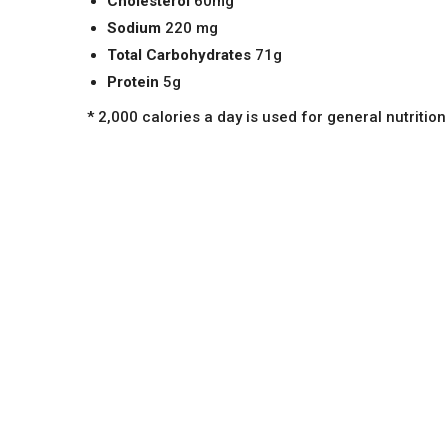
Cholesterol
60mg
Sodium
220 mg
Total Carbohydrates
71g
Protein
5g
* 2,000 calories a day is used for general nutrition