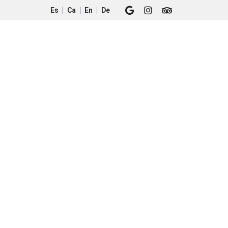
Es
Ca
En
De
monios
Ubicación
+34 971 545 704