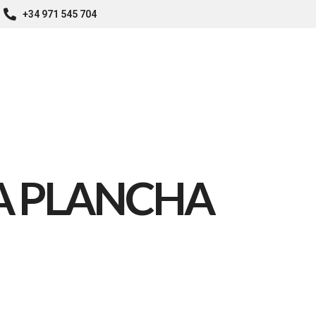
+34 971 545 704
Home
Nosotros
Carta
Galería
Testi
LA PLANCHA