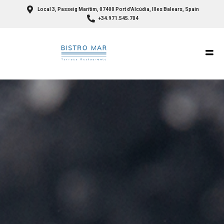
Local 3, Passeig Marítim, 07400 Port d'Alcúdia, Illes Balears, Spain
+34.971.545.704